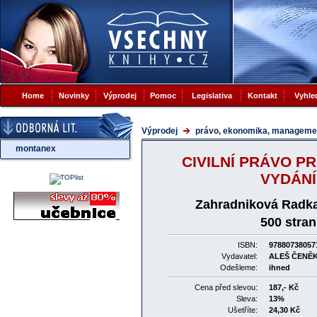
Home
Novinky
Výprodej
Pomoc
Legislativa
Kontakt
Vyhle
Výprodej
právo, ekonomika, manageme
montanex
CIVILNÍ PRÁVO PR
VYDÁNÍ
Zahradniková Radka
500 stran
ISBN:
97880738057
Vydavatel:
ALEŠ ČENĚ
Odešleme:
ihned
Cena před slevou:
187,- Kč
Sleva:
13%
Ušetříte:
24,30 Kč