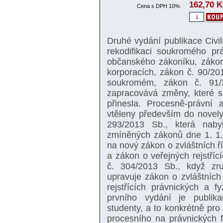
162,70
K
Cena s DPH 10%:
Druhé vydání publikace Civi
rekodifikaci soukromého pr
občanského zákoníku, zákon
korporacích, zákon č. 90/2
soukromém, zákon č. 91
zapracovává změny, které s
přinesla. Procesně-právní 
vtěleny především do novel
293/2013 Sb., která naby
zmíněných zákonů dne 1. 1.
na nový zákon o zvláštních ř
a zákon o veřejných rejstříc
č. 304/2013 Sb., když zru
upravuje zákon o zvláštních
rejstřících právnických a 
prvního vydání je publik
studenty, a to konkrétně pro
procesního na právnických f