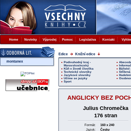
Home
Novinky
Výprodej
Pomoc
Legislativa
Kontakt
Vyhle
Edice
Knižní edice
montanex
Podivuhodný kraj -
Abeceda
Moravskoslezský
Informač
Kůň v životě člověka
Báňské 
Technické slovníky
Stříbrná
Jazykové slovníky
Hudebni
Učíme se jazyky
Osobnos
Sport
ANGLICKY BEZ POCH
Julius Chromečka
176 stran
Formát:
160 x 240
Jazyk:
Česky