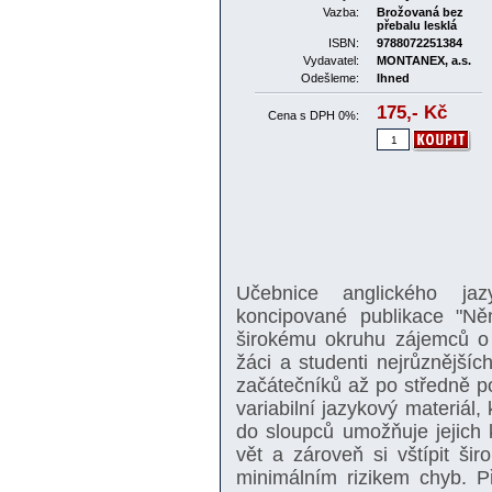
Vazba:
Brožovaná bez
přebalu lesklá
ISBN:
9788072251384
Vydavatel:
MONTANEX, a.s.
Odešleme:
Ihned
175,-
Kč
Cena s DPH 0%:
Učebnice anglického ja
koncipované publikace "Ně
širokému okruhu zájemců o s
žáci a studenti nejrůznějšíc
začátečníků až po středně po
variabilní jazykový materiál
do sloupců umožňuje jejich 
vět a zároveň si vštípit šir
minimálním rizikem chyb. P