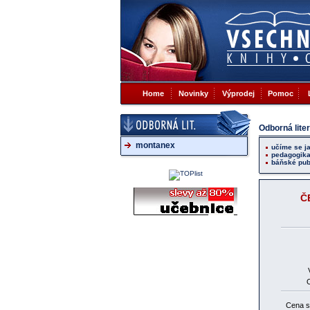
Home
Novinky
Výprodej
Pomoc
Odborná lite
montanex
učíme se j
pedagogik
báňské pub
Č
Cena 