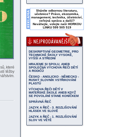
Sháníte odbornou literaturu,
učebnice? Právo, ekonomika,
management, technika, účetnictví,
veřejná správa a další?
Neváhejte, volejte naši
HORKOU
LINKU 599 505 519
DESKRIPTIVNÍ GEOMETRIE, PRO
TECHNICKÉ ŠKOLY VYSOKÉ,
VYŠŠÍ A STŘEDNÍ
HRAJEME SI SPOLU, ANEB
sů, které
SPOLEČNÁ VÝCHOVA ŘEČI DĚTÍ
A RODIČŮ
stí těžby
nářstvím.
ČESKO - ANGLICKO - NĚMECKO -
RUSKÝ SLOVNÍK VSTŘIKOVÁNÍ
PLASTŮ
VÝCHOVA ŘEČI DĚTÍ V
MATEŘSKÉ ŠKOLE ANEB KDYŽ
SE POVOLÁNÍ STANE KONÍČKEM
SPRÁVNÁ ŘEČ
JAZYK A ŘEČ - 3. ROZLIŠOVÁNÍ
HLÁSEK VE SLOVĚ
JAZYK A ŘEČ - 1. ROZLIŠOVÁNÍ
SLOV VE VĚTĚ