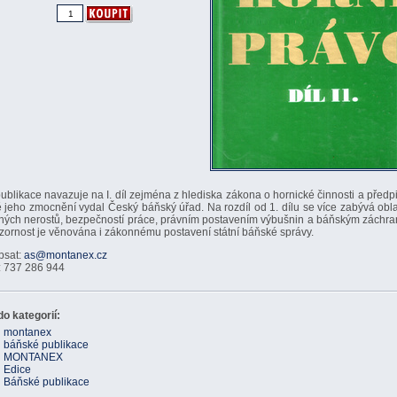
publikace navazuje na I. díl zejména z hlediska zákona o hornické činnosti a předpi
 jeho zmocnění vydal Český báňský úřad. Na rozdíl od 1. dílu se více zabývá obla
ých nerostů, bezpečností práce, právním postavením výbušnin a báňským záchra
ornost je věnována i zákonnému postavení státní báňské správy.
psat:
as@montanex.cz
: 737 286 944
o kategorií:
montanex
báňské publikace
MONTANEX
Edice
Báňské publikace