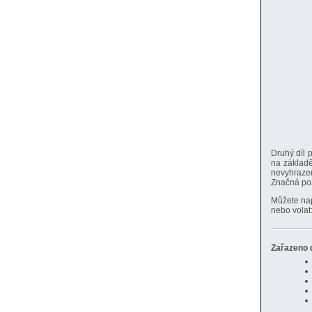
Druhý díl 
na základě
nevyhrazen
Značná poz
Můžete na
nebo volat
Zařazeno d