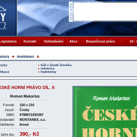
Legislativa
Kontakt
Vyhledávání
Akce
Bezpečnost práce
10 -
ratura
montanex
azyky
kůň v životě člověka
a
nohavica
likace
hudebniny
ESKÉ HORNÍ PRÁVO DÍL. II
Roman Makarius
Formát:
150 x 210
Jazyk:
Česky
ISBN:
9788072250387
Vydavatel:
MONTANEX, a.s.
Odešleme:
Ihned
390,-
Kč
s DPH 0%: