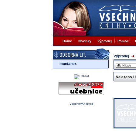
Home
Novinky
Výprodej
Pomoc
Výprodej
montanex
Nalezeno
1
VsechnyKnihy.cz