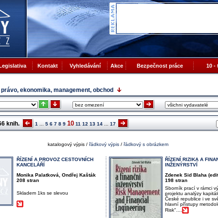
Legislativa
Kontakt
Vyhledávání
Akce
Bezpečnost práce
10 -
právo, ekonomika, management, obchod
10
66
knih.
1
...
5
6
7
8
9
11
12
13
14
...
17
katalogový výpis
/
řádkový výpis
/
řádkový s obrázkem
ŘÍZENÍ A PROVOZ CESTOVNÍCH
ŘÍZENÍ RIZIKA A FINA
KANCELÁŘÍ
INŽENÝRSTVÍ
Monika Palatková, Ondřej Kašták
Zdenek Sid Blaha (edit
208 stran
198 stran
Sborník prací v rámci 
Skladem 1ks se slevou
projektu analýzy kapitá
České republice i ve s
hlavní přístupy metodol
Risk"....