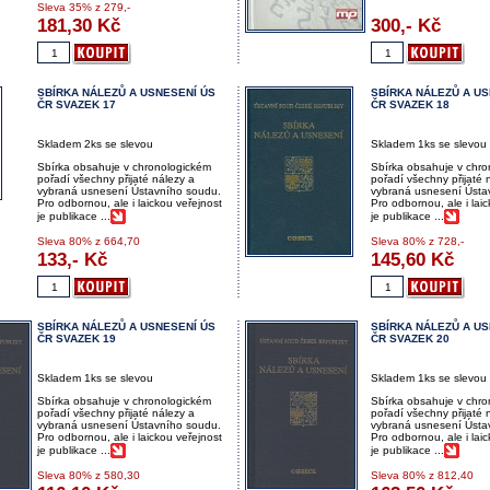
Sleva
35%
z 279,-
181,30
Kč
300,-
Kč
SBÍRKA NÁLEZŮ A USNESENÍ ÚS
SBÍRKA NÁLEZŮ A US
ČR SVAZEK 17
ČR SVAZEK 18
Skladem 2ks se slevou
Skladem 1ks se slevou
Sbírka obsahuje v chronologickém
Sbírka obsahuje v chr
pořadí všechny přijaté nálezy a
pořadí všechny přijaté 
vybraná usnesení Ústavního soudu.
vybraná usnesení Ústa
Pro odbornou, ale i laickou veřejnost
Pro odbornou, ale i lai
je publikace ...
je publikace ...
Sleva
80%
z 664,70
Sleva
80%
z 728,-
133,-
Kč
145,60
Kč
SBÍRKA NÁLEZŮ A USNESENÍ ÚS
SBÍRKA NÁLEZŮ A US
ČR SVAZEK 19
ČR SVAZEK 20
Skladem 1ks se slevou
Skladem 1ks se slevou
Sbírka obsahuje v chronologickém
Sbírka obsahuje v chr
pořadí všechny přijaté nálezy a
pořadí všechny přijaté 
vybraná usnesení Ústavního soudu.
vybraná usnesení Ústa
Pro odbornou, ale i laickou veřejnost
Pro odbornou, ale i lai
je publikace ...
je publikace ...
Sleva
80%
z 580,30
Sleva
80%
z 812,40