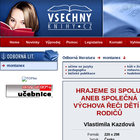
Home
Novinky
Výprodej
Pomoc
Legislativa
Kontakt
Vyhle
Odborná literatura
montanex
montanex
učíme se jazyky
kůň v ži
pedagogika
nohavic
báňské publikace
hudebni
HRAJEME SI SPOLU
ANEB SPOLEČNÁ
VÝCHOVA ŘEČI DĚTÍ
RODIČŮ
Vlastimila Kazdová
Formát:
220 x 298
Jazyk:
Česky