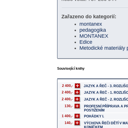
Zařazeno do kategorií:
montanex
pedagogika
MONTANEX
Edice
Metodické materiály
Související knihy
2 400,-
JAZYK A ŘEČ - 3. ROZLI
2 400,-
JAZYK A ŘEČ - 1. ROZLIŠ
2 400,-
JAZYK A ŘEČ - 2. ROZLIŠ
130,-
PROFESNÍ PŘÍPRAVA A P
POSTIŽENÍM
1 400,-
POHÁDKY I.
140,-
VÝCHOVA ŘEČI DĚTÍ V M
KONÍČKEM