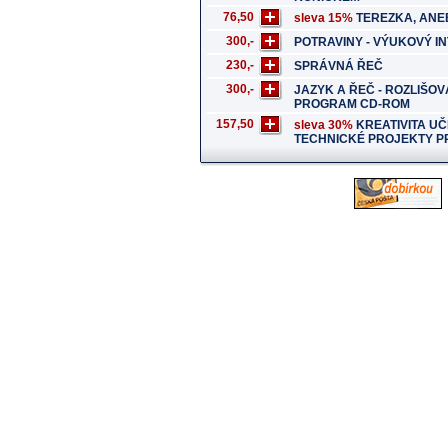
76,50
sleva 15%
TEREZKA, ANE
300,-
POTRAVINY - VÝUKOVÝ I
230,-
SPRÁVNÁ ŘEČ
300,-
JAZYK A ŘEČ - ROZLIŠOV
PROGRAM CD-ROM
157,50
sleva 30%
KREATIVITA UČ
TECHNICKÉ PROJEKTY P