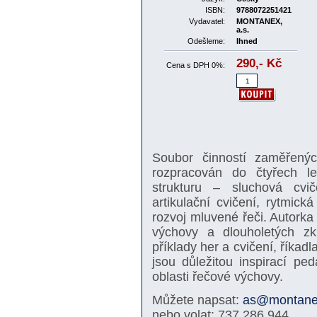
ISBN:
9788072251421
Vydavatel:
MONTANEX,
a.s.
Odešleme:
Ihned
290,-
Kč
Cena s DPH 0%:
Soubor činností zaměřenýc
rozpracován do čtyřech l
strukturu – sluchová cvič
artikulační cvičení, rytmic
rozvoj mluvené řeči. Autorka
výchovy a dlouholetých zk
příklady her a cvičení, říkad
jsou důležitou inspirací p
oblasti řečové výchovy.
Můžete napsat:
as@montane
nebo volat: 737 286 944