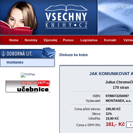
Home
Novinky
Výprodej
Pomoc
Legislativa
Kontakt
Vyhle
Diskuze ke knize
montanex
JAK KOMUNIKOVAT 
Julius Chromeč
170 stran
ISBN:
9788072250097
Vydavatel:
MONTANEX, a.s.
Cena před slevou:
180,90 Kč
Sleva:
11%
Ušetříte:
19,90 Kč
161,-
Kč
Cena s DPH 0%: